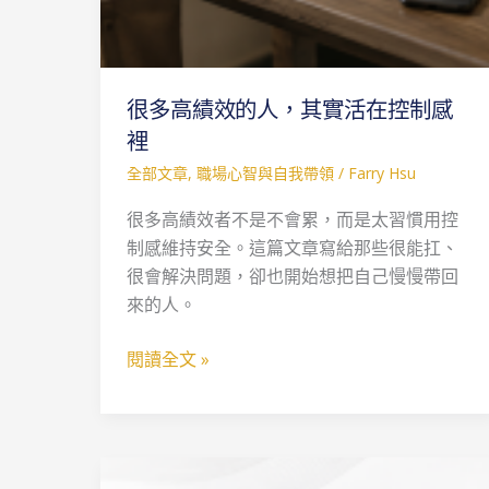
制
感
裡
很多高績效的人，其實活在控制感
裡
全部文章
,
職場心智與自我帶領
/
Farry Hsu
很多高績效者不是不會累，而是太習慣用控
制感維持安全。這篇文章寫給那些很能扛、
很會解決問題，卻也開始想把自己慢慢帶回
來的人。
閱讀全文 »
帶