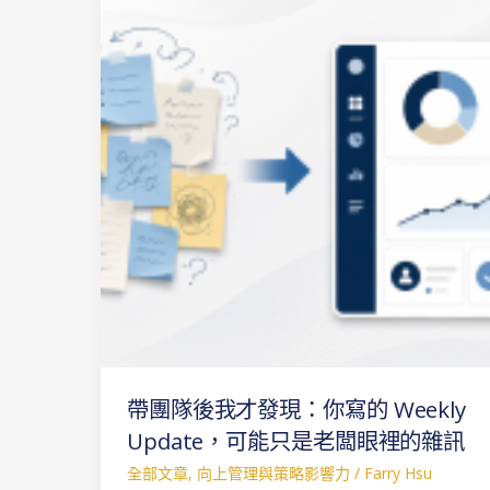
團
隊
後
我
才
發
現：
你
寫
的
Weekly
Update，
可
能
帶團隊後我才發現：你寫的 Weekly
只
是
Update，可能只是老闆眼裡的雜訊
老
全部文章
,
向上管理與策略影響力
/
Farry Hsu