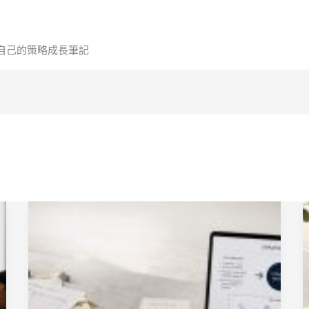
自己的策略成長筆記
從
執
行
到
策
略