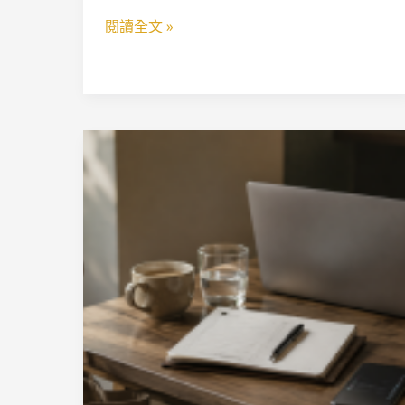
閱讀全文 »
很
多
高
績
效
的
人，
其
實
活
在
控