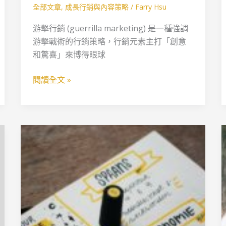
霸
全部文章
,
成長行銷與內容策略
/
Farry Hsu
主
的
游擊行銷 (guerrilla marketing) 是一種強調
反
游擊戰術的行銷策略，行銷元素主打「創意
傳
和驚喜」來博得眼球
統
閱讀全文 »
行
銷
策
略！
你
的
履
歷
有
做
ATS
優