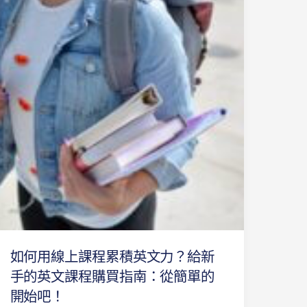
何
用
線
上
課
程
累
積
英
文
力？
給
新
手
如何用線上課程累積英文力？給新
的
英
手的英文課程購買指南：從簡單的
文
開始吧！