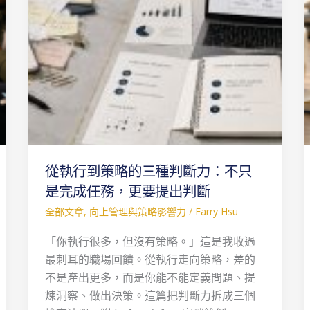
的
三
種
判
斷
力：
不
只
是
從執行到策略的三種判斷力：不只
完
成
是完成任務，更要提出判斷
任
全部文章
,
向上管理與策略影響力
/
Farry Hsu
務，
「你執行很多，但沒有策略。」這是我收過
更
最刺耳的職場回饋。從執行走向策略，差的
要
不是產出更多，而是你能不能定義問題、提
提
煉洞察、做出決策。這篇把判斷力拆成三個
出