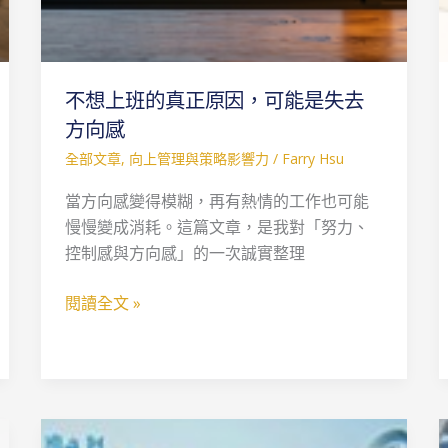
失
去
方
不想上班的真正原因，可能是失去
向
感
方向感
全部文章
,
向上管理與策略影響力
/
Farry Hsu
當方向感變得模糊，再有熱情的工作也可能
慢慢變成消耗。這篇文章，是我對「努力、
控制感與方向感」的一次誠實整理
閱讀全文 »
游