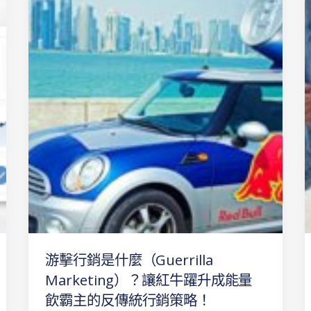
擊
行
銷
是
什
麼
（Guerrilla
Marketing）？
讓
紅
牛
躍
升
成
游擊行銷是什麼（Guerrilla
能
量
Marketing）？讓紅牛躍升成能量
飲
飲霸主的反傳統行銷策略！