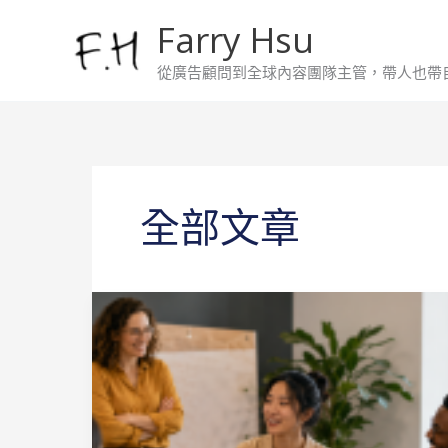
跳
Farry Hsu
至
主
從廣告顧問到全球內容團隊主管，帶人也帶
要
內
容
全部文章
跨
國
團
隊
破
冰