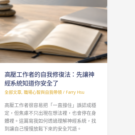
自
我
修
復
法：
先
讓
神
經
高壓工作者的自我修復法：先讓神
系
統
經系統知道你安全了
知
全部文章
,
職場心智與自我帶領
/
Farry Hsu
道
高壓工作者很容易把「一直撐住」誤認成穩
你
定，但焦慮不只出現在想法裡，也會停在身
安
體裡。這篇寫我如何透過理解神經系統，找
全
到讓自己慢慢放鬆下來的安全咒語。
了