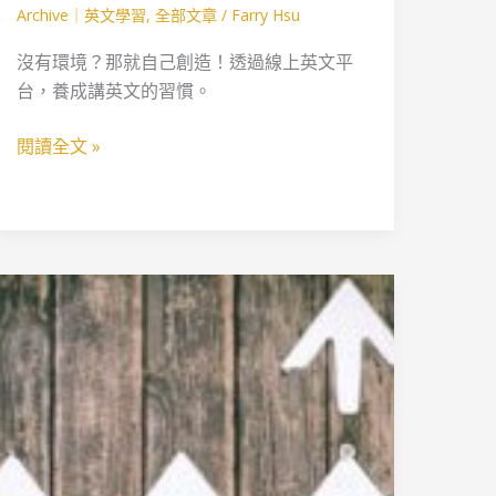
課
Archive｜英文學習
,
全部文章
/
Farry Hsu
程
購
沒有環境？那就自己創造！透過線上英文平
買
台，養成講英文的習慣。
指
閱讀全文 »
南：
從
簡
單
的
人
開
無
始
法
吧！
只
做
一
樣
的