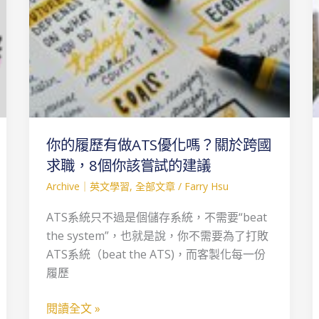
化
嗎？
關
於
跨
國
求
你的履歷有做ATS優化嗎？關於跨國
職，
8
求職，8個你該嘗試的建議
個
Archive｜英文學習
,
全部文章
/
Farry Hsu
你
ATS系統只不過是個儲存系統，不需要“beat
該
the system”，也就是說，你不需要為了打敗
嘗
ATS系統（beat the ATS)，而客製化每一份
試
履歷
的
建
閱讀全文 »
議