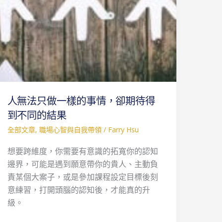
事
情，
卻
期
待
得
到
人無法只做一樣的事情，卻期待得
不
同
到不同的結果
的
全部文章
,
職場心智與自我帶領
/
Farry Hsu
結
想要跨維度，你需要有意識的拓寬你的認知
果
邊界，可能是遇到願意帶你的貴人、主動負
責某個大案子，或是參加課程設定目標後刻
意練習，打開頭腦的認知後，才能真的升
級。