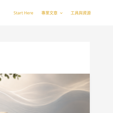
Start Here​
專業文章
工具與資源
高
壓
工
作
者
的