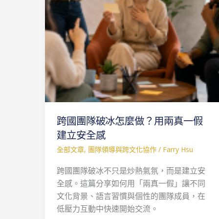
怎
麼
做？
用
兩
真
一
假
建
跨國團隊破冰怎麼做？用兩真一假
立
安
建立安全感
全
全部文章
,
團隊領導與跨文化協作
/
Farry Hsu
感
跨國團隊破冰不只是炒熱氣氛，而是建立安
全感。這篇分享如何用「兩真一假」讓不同
文化背景、語言習慣與個性的團隊成員，在
低壓力互動中快速開始交流。