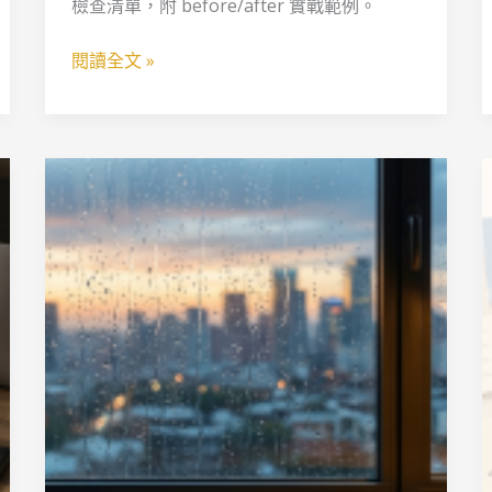
檢查清單，附 before/after 實戰範例。
判
斷
閱讀全文 »
不
想
上
班
的
真
正
原
因，
可
能
是