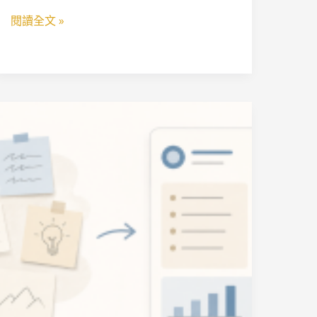
閱讀全文 »
寫
出
一
個
老
闆
願
意
拍
案
的
Weekly