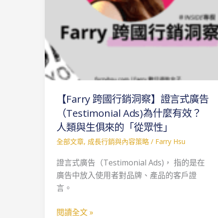
言
式
廣
告
（Testimonial
Ads)
為
【Farry 跨國行銷洞察】證言式廣告
什
麼
（Testimonial Ads)為什麼有效？
有
人類與生俱來的「從眾性」
效？
全部文章
,
成長行銷與內容策略
/
Farry Hsu
人
類
證言式廣告（Testimonial Ads)， 指的是在
與
廣告中放入使用者對品牌、產品的客戶證
生
言。
俱
閱讀全文 »
來