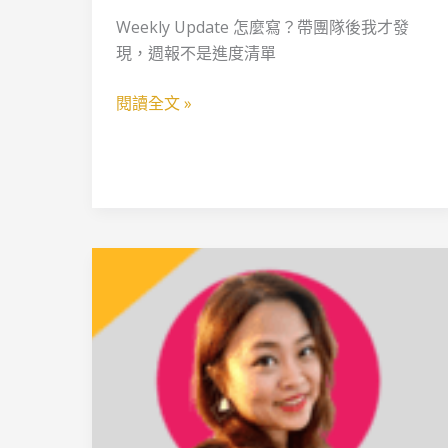
闆
Weekly Update 怎麼寫？帶團隊後我才發
眼
現，週報不是進度清單
裡
的
閱讀全文 »
雜
訊
【Farry
跨
國
行
銷
洞
察】
證