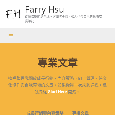
跳
Farry Hsu
至
主
從廣告顧問到全球內容團隊主管，帶人也帶自己的策略成
長筆記
要
內
容
專業文章
這裡整理我關於成長行銷、內容策略、向上管理、跨文
化協作與自我帶領的文章。
如果你第一次來到這裡，建
議先從
Start Here
開始。
成長行銷與內容策略
專欄文章