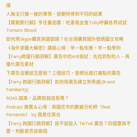
議
人無法只做一樣的事情，卻期待得到不同的結果
【萬聖節行銷】亨氏番茄醬：吃素吸血鬼Toby呼籲各界試試
Tomato Blood
如何用Skype購買英國號碼？在台灣購買國外號碼圖文攻略
《海外求職大解密》講座心得：早一點失敗，早一點學到
【Farry跨國行銷洞察】廣告中的A/B測試：先找到對的人、再
優化廣告素材
下廣告沒梗該怎麼辦？三個技巧，發想出直打痛點的廣告
【Farry 跨國行銷洞察】如何用廣告建立熟悉感(Brand
Familiarity)
ROAS 越高，品牌就越成長嗎？
Podcast 推薦＆心得：英國花市的數據分析師（feat.
Fernando） by 我是住英台
【Farry 跨國行銷洞察】該不該投入 TikTok 廣告？四個要與不
要，判斷是否該砸錢