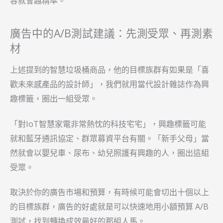
容就會越精準。
廣告中的A/B測試建議：先測受眾、再測素
材
上述提到的智慧垃圾桶商品，他的目標族群有如果是「喜
歡未來感產品的設計師」，我們就用當代設計雜誌作為興
趣標籤，圈出一組受眾。
「對IoT智慧家電非常熱忱的科技宅宅」，興趣標籤可能
就和藍牙通訊協定、群眾募資平台有關。「新手父母」當
然就會以嬰兒車、尿布、幼兒照護有興趣的人，圈出這組
受眾。
取決於你的廣告市場和預算，有時候可能會切出十個以上
的目標族群，廣告的好處就是可以快速地用小額預算 A/B
測試，找到轉換成效最好的那組人馬。