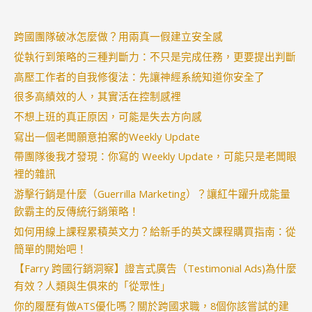
跨國團隊破冰怎麼做？用兩真一假建立安全感
從執行到策略的三種判斷力：不只是完成任務，更要提出判斷
高壓工作者的自我修復法：先讓神經系統知道你安全了
很多高績效的人，其實活在控制感裡
不想上班的真正原因，可能是失去方向感
寫出一個老闆願意拍案的Weekly Update
帶團隊後我才發現：你寫的 Weekly Update，可能只是老闆眼
裡的雜訊
游擊行銷是什麼（Guerrilla Marketing）？讓紅牛躍升成能量
飲霸主的反傳統行銷策略！
如何用線上課程累積英文力？給新手的英文課程購買指南：從
簡單的開始吧！
【Farry 跨國行銷洞察】證言式廣告（Testimonial Ads)為什麼
有效？人類與生俱來的「從眾性」
你的履歷有做ATS優化嗎？關於跨國求職，8個你該嘗試的建