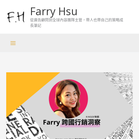
跳
Farry Hsu
至
主
從廣告顧問到全球內容團隊主管，帶人也帶自己的策略成
長筆記
要
內
容